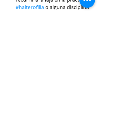
#halterofilia
 o alguna disciplina 
semejante. En pesos mínimos o 
medios, como los que podemos 
encontrar en un gimnasio, no 
tiene sentido.
¡LO QUE SÍ ES EFECTIVO Y  
NECESARIO ES UNA FAJA 
MUSCULAR!
Los estudios demuestran que 
mejorando la capacidad de los 
músculos estabilizadores profundos 
se reducen significativamente los 
dolores lumbares y la frecuencia de 
los episodios repetitivos, también 
evita problemas como la 