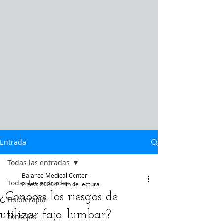
Entrada
Todas las entradas
Balance Medical Center
Todas las entradas
2 sept 2020
2 min de lectura
¿Conoces los riesgos de
Fisioterapia
utilizar faja lumbar?
consejos