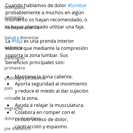
Cuando hablamos de dolor 
#lumbar
osteopatía
probablemente a muchos en algún  
podología
momento os hayan recomendado, o 
te hayas planteado utilizar una faja.
medicina estética
Salud y Bienestar
La 
#faja
 es una prenda interior 
Nutrición
elástica que mediante la compresión 
soporta la zona lumbar. Sus 
patologias
beneficios principales son:
primavera
Mantiene la zona caliente.
podologia pediatrica
Aporta seguridad al movimiento 
pies
y reduce el miedo al dar sujeción 
de la zona.
niños
Ayuda a relajar la musculatura.
migrañas
Colabora en romper con el 
dolores de cabeza
círculo vicioso de dolor, 
contracción y espasmo.
pie diabetico