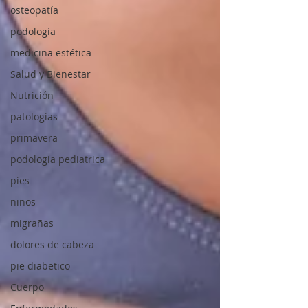
osteopatía
podología
medicina estética
Salud y Bienestar
Nutrición
patologias
primavera
podologia pediatrica
pies
niños
migrañas
dolores de cabeza
pie diabetico
Cuerpo