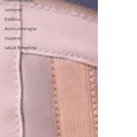
Enfermedades
Lesiones
Estética
Auriculoterapia
mujeres
salud femenina