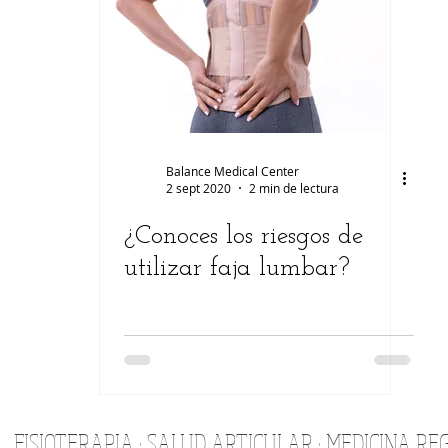
ermedades
Lesiones
Estética
Auriculoterapia
mujer
Balance Medical Center
2 sept 2020
2 min de lectura
¿Conoces los riesgos de
utilizar faja lumbar?
FISIOTERAPIA · SALUD ARTICULAR
· MEDICINA R