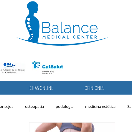
CITAS ONLINE
OPINIONES
onsejos
osteopatía
podología
medicina estética
Sa
avera
podologia pediatrica
pies
niños
migrañas