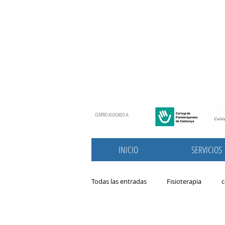
CENTRO ASOCIADO A:
INICIO
SERVICIOS
Todas las entradas
Fisioterapia
c
Nutrición
patologias
prim