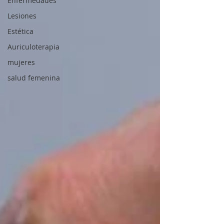
Enfermedades
Lesiones
Estética
Auriculoterapia
mujeres
salud femenina