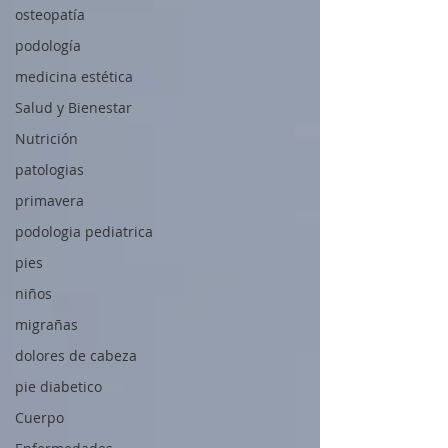
osteopatía
podología
medicina estética
Salud y Bienestar
Nutrición
patologias
primavera
podologia pediatrica
pies
niños
migrañas
dolores de cabeza
pie diabetico
Cuerpo