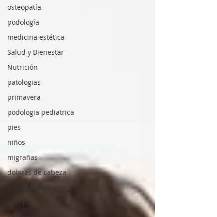
osteopatía
podología
medicina estética
Salud y Bienestar
Nutrición
patologias
primavera
podologia pediatrica
pies
niños
migrañas
dolores de cabeza
pie diabetico
Cuerpo