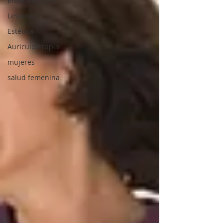
Enfermedades
Lesiones
Estética
Auriculoterapia
mujeres
salud femenina