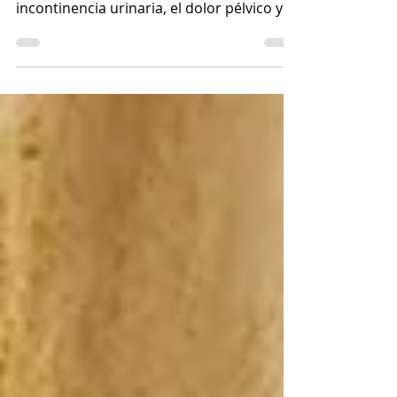
Fortalecer el #suelopélvico es importante
para prevenir y tratar problemas como la
incontinencia urinaria, el dolor pélvico y el
prolapso...