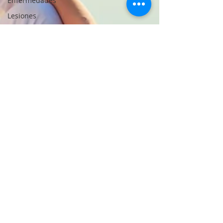
Enfermedades
Lesiones
Estética
Auriculoterapia
mujeres
salud femenina