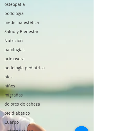
osteopatía
podología
medicina estética
Salud y Bienestar
Nutrición
patologias
primavera
podologia pediatrica
pies
niños
migrañas
dolores de cabeza
pie diabetico
Cuerpo