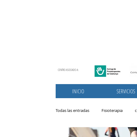
CENTRO ASOCIADO A:
INICIO
SERVICIOS
Todas las entradas
Fisioterapia
c
Nutrición
patologias
prim