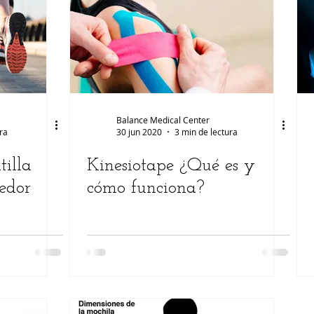
ermedades
Lesiones
Estética
Auriculoterapia
mujer
Balance Medical Center
ra
30 jun 2020
3 min de lectura
tilla
Kinesiotape ¿Qué es y
redor
cómo funciona?