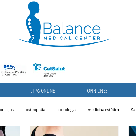
CITAS ONLINE
OPINIONES
onsejos
osteopatía
podología
medicina estética
Sa
avera
podologia pediatrica
pies
niños
migrañas