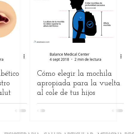
Balance Medical Center
ura
4 sept 2018
2 min de lectura
abético
Cómo elegir la mochila
stro
apropiada para la vuelta
alut
al cole de tus hijos