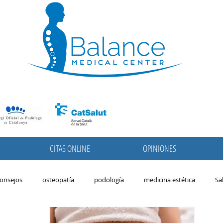
CITAS ONLINE
OPINIONES
onsejos
osteopatía
podología
medicina estética
Sa
avera
podologia pediatrica
pies
niños
migrañas