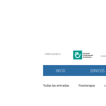
CENTRO ASOCIADO A:
INICIO
SERVICIOS
Todas las entradas
Fisioterapia
c
Nutrición
patologias
prim