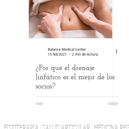
ermedades
Lesiones
Estética
Auriculoterapia
mujer
Balance Medical Center
15 feb 2021
2 min de lectura
¿Por qué el drenaje
linfático es el mejor de los
socios?
FISIOTERAPIA · SALUD ARTICULAR
· MEDICINA R