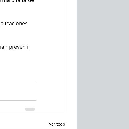
orma o falta de 
plicaciones 
rían prevenir 
Ver todo