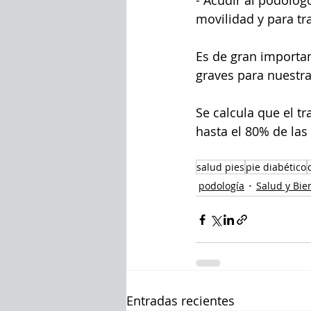
- Acudir al podólogo
movilidad y para tr
Es de gran importan
graves para nuestra
Se calcula que el t
hasta el 80% de la
salud pies
pie diabético
podología
Salud y Bie
Entradas recientes