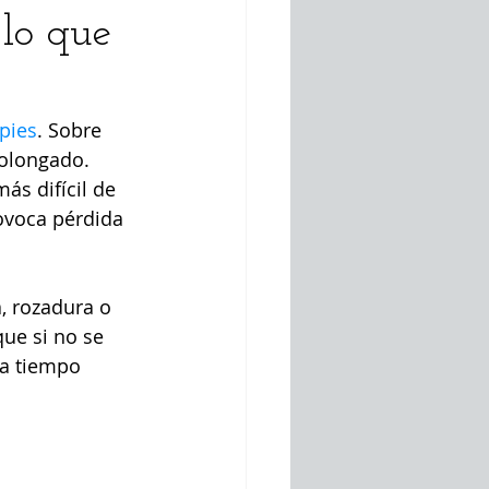
 lo que
es
salud femenina
pies
. Sobre 
olongado. 
s difícil de 
ovoca pérdida 
, rozadura o 
ue si no se 
 a tiempo 