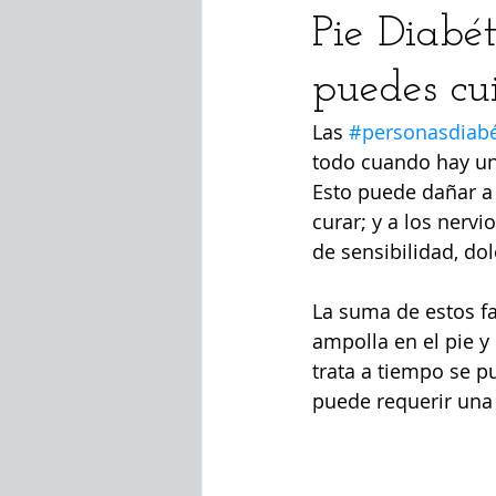
Pie Diabé
puedes cu
pie diabetico
Cuerpo
Enf
Las 
#personasdiabé
todo cuando hay un
Esto puede dañar a 
curar; y a los nerv
de sensibilidad, do
La suma de estos f
ampolla en el pie y
trata a tiempo se p
puede requerir una 