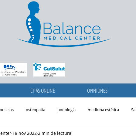
CITAS ONLINE
OPINIONES
onsejos
osteopatía
podología
medicina estética
Sa
Center
18 nov 2022
2 min de lectura
avera
podologia pediatrica
pies
niños
migrañas