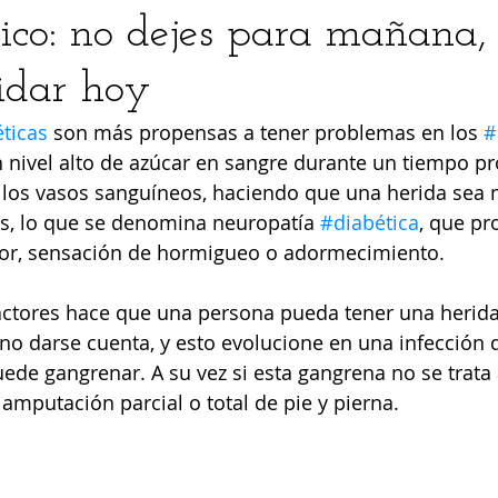
tico: no dejes para mañana,
idar hoy
ermedades
Lesiones
Estética
Auriculoterapia
mujer
ticas
 son más propensas a tener problemas en los 
#
 nivel alto de azúcar en sangre durante un tiempo pr
los vasos sanguíneos, haciendo que una herida sea má
ios, lo que se denomina neuropatía 
#diabética
, que pr
lor, sensación de hormigueo o adormecimiento.  
actores hace que una persona pueda tener una herida
 no darse cuenta, y esto evolucione en una infección q
uede gangrenar. A su vez si esta gangrena no se trata
amputación parcial o total de pie y pierna. 