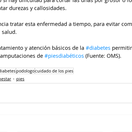
 si hay dificultad para cortar las uñas por grosor o f
atar durezas y callosidades.
cia tratar esta enfermedad a tiempo, para evitar com
 salud. 
ratamiento y atención básicos de la 
#diabetes
 permiti
s amputaciones de 
#piesdiabéticos
 (Fuente: OMS).
diabetes
podologo
cuidado de los pies
nestar
pies